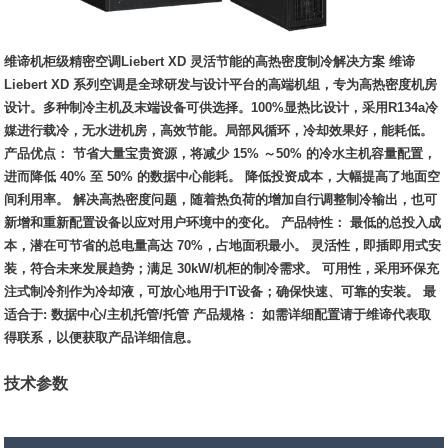
维谛机柜级精密空调Liebert XD 灵活节能的高热密度制冷解决方案 维谛
Liebert XD 系列空调是全球研发与设计平台的高端机组，专为高热密度机房
设计。多种制冷主机及末端设备可供选择。100%显热比设计，采用R134a冷
媒进行载冷，无水进机房，高效节能。局部风循环，冷却效果好，能耗低。
产品优点： 节省大量宝贵资源，将减少 15% ～50% 的冷水主机容量配置，
进而降低 40% 至 50% 的数据中心能耗。 降低投资成本，大幅提高了地面空
间利用率。 解决高热密度问题，随着热负荷的增加自行调整制冷输出，也可
新增和重新配置设备以应对用户环境中的变化。 产品特性： 最低的总投入成
本，潜在可节省的总电量高达 70%，占地面积最小。 灵活性，即插即用式安
装，符合未来发展趋势；满足 30kW/机柜的制冷需求。 可用性，采用环保充
注式制冷剂作为冷却液，可放心地用于IT设备；确保快速、可靠的安装。 最
适合于: 数据中心/主机托管/托管 产品规格： 如需详细配置请于维谛代表取
得联系，以便获取产品详细信息。
技术参数