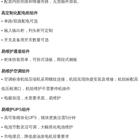
• 配置内部旁路和维修旁路，无需额外加装。
高定制化配电柜组件
• 单路/双路配电可选
• 输入输出柜，列头柜可定制
• 开关及备用开关数量可选
易维护通道组件
• 柜体拆装简单，可拆式顶板，两段式侧板
易维护空调组件
• 空调标准机组压缩机采用螺纹连接，机组实现快捷安装及维修；机组标配高
低压检测口，机组维护不需要停机操作
• 电极加湿，水质要求底，易维护
易维护UPS
组件
• 高可靠模块化UPS，模块更换仅需5分钟
• 电池节数灵活可调，大幅简化电池维护
• 市电缓启，降低柴油发电机容量要求