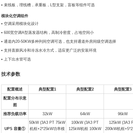
• 束线板，理线槽，承重板，L型支架，盲板等组件可选
模块化空调组件
• 空调采用模块化设计
• 600宽空调A型蒸发器结构，高制冷密度，占地空间小
• 通道内20-50KW多种列间空调可选，也支持通道外房间级空调选择
• 支持直膨风冷和冷冻水冷方式，适应更广泛的安装环境
• 上下出水管可选
技术参数
配置概述
典型配置
1
典型配置
2
典型配置3
配置分布示意
图
推荐负载功率
32kW
64kW
96kW
50kW (3A3 PT 75kW
100kW (3A3 PT
125kW (3A3 
UPS 容量①
机框+2*25kW功率模
125kW机框 100kW
200kW机框+5*2