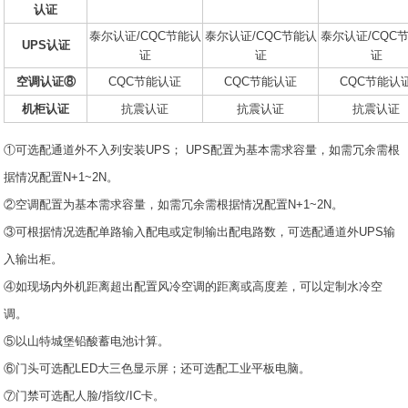
认证
泰尔认证/CQC节能认
泰尔认证/CQC节能认
泰尔认证/CQC
UPS认证
证
证
证
空调认证⑧
CQC节能认证
CQC节能认证
CQC节能认
机柜认证
抗震认证
抗震认证
抗震认证
①可选配通道外不入列安装UPS； UPS配置为基本需求容量，如需冗余需根
据情况配置N+1~2N。
②空调配置为基本需求容量，如需冗余需根据情况配置N+1~2N。
③可根据情况选配单路输入配电或定制输出配电路数，可选配通道外UPS输
入输出柜。
④如现场内外机距离超出配置风冷空调的距离或高度差，可以定制水冷空
调。
⑤以山特城堡铅酸蓄电池计算。
⑥门头可选配LED大三色显示屏；还可选配工业平板电脑。
⑦门禁可选配人脸/指纹/IC卡。