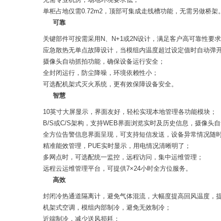
单柜占地仅需0.72m2，顶部可集成走线槽功能，无需另做桥架
可靠
关键部件可按需采用N、N+1或2N设计，满足客户高可靠性要
应急散热无单点故障设计，当模组内温度超过设定值时自动弹
摄像头自动抓拍功能，确保设备运行安全；
全封闭运行，防尘降噪，环境依赖性小；
可选配机架式灭火系统，更有效保障设备安全。
智慧
10英寸大屏显示，界面友好，轻松实现本地管理各功能模块；
B/S或C/S架构，支持WEB界面浏览实时及历史信息，摄像
全方位告警信息界面呈现，可支持短信发送，设备异常情况随
精准能效管理，PUE实时显示，用电情况清晰明了；
多网点时，可选配统一监控，远程访问，集中运维管理；
远程云运维管理平台，可提供7×24小时全方位服务。
高效
封闭冷热通道隔离计，避免气体混流，大幅度提高回风温度，提
机架式空调，模组内部制冷，避免无效制冷；
近端制冷，减少送风损耗；