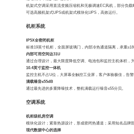
机架式空调采用直流变频压缩机和无极调速EC风机，部分负载
可选高频机架式UPS或机架式模块化UPS，高效运行。
机柜系统
IP5X全密闭机柜
标准19英寸机柜，全面屏玻璃门，内部冷热通道隔离，承重≥180
内部可用空间达31U
通过合理设计，最大限度降低空调、电池包和监控主机体积，为
10.4英寸监控一体机
监控主机不占U位，大屏幕全触控工业屏，客户体验极佳，告
满载噪音≤55dB
通过最先进的多重降噪技术，整机满载运行噪音≤55分贝。
空调系统
机柜级机房空调
模块化设计；紧靠热源设计，形成密闭热通道；采用知名品牌
现代数据中心的选择