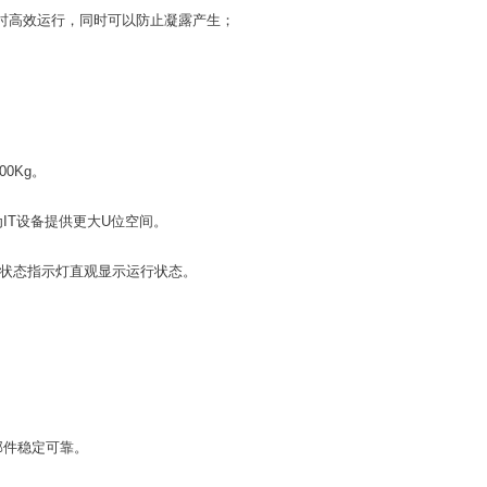
时高效运行，同时可以防止凝露产生；
0Kg。
IT设备提供更大U位空间。
警状态指示灯直观显示运行状态。
部件稳定可靠。