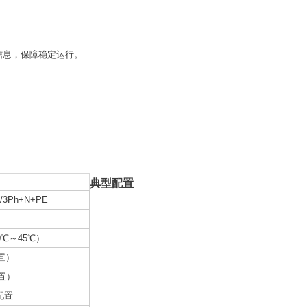
信息，保障稳定运行。
。
典型配置
E/3Ph+N+PE
0℃～45℃）
置）
置）
配置