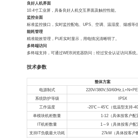
良好人机界面
10.4寸工业屏，具备良好人机交互界面及触控性能。
监控全面
标准监控接口，实时监控配电、UPS、空调、温湿度、烟感等
能耗管理
精准能效管理，PUE实时显示，用电情况清晰明了。
多终端访问
多终端支持，可通过WEB浏览器防问；经过安全认证访问系统
技术参数
整体方案
电源制式
220V/380V,50/60Hz,L+N+P
系统防护等级
IP5X
工作温度
-20℃～45℃（低温型支持-4
单模块机柜数量
1-12（具体按客户配
IT机柜数量
1～9（具体按客户配
支持IT负载最大功耗
27kW（具体按客户