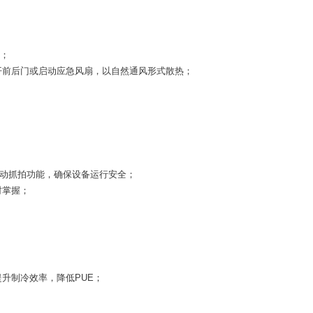
。
求；
开前后门或启动应急风扇，以自然通风形式散热；
头自动抓拍功能，确保设备运行安全；
时掌握；
升制冷效率，降低PUE；