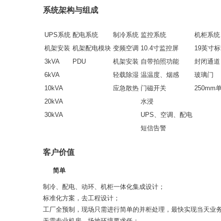
系统架构与组成
UPS系统
配电系统
制冷系统
监控系统
机柜系统
机架安装
机架配电模块
变频空调
10.4寸监控屏
19英寸
3kVA
PDU
机架安装
自带拍照功能
封闭通道
6kVA
轻载除湿
温温度、烟感
玻璃门
10kVA
应急散热
门磁开关
250mm
20kVA
水浸
30kVA
UPS、空调、配电
短信告警
客户价值
简单
制冷、配电、动环、机柜一体化集成设计；
标准化方案，去工程设计；
工厂全预制，现场只需进行简单的并柜处理，最快实现当天业
无需专业机房，场地环境要求低；