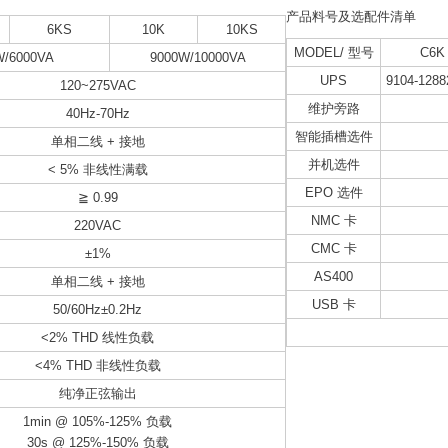
产品料号及选配件清单
6KS
10K
10KS
MODEL/ 型号
C6K
W/6000VA
9000W/10000VA
UPS
9104-1288
120~275VAC
维护旁路
40Hz-70Hz
智能插槽选件
单相二线 + 接地
并机选件
< 5% 非线性满载
EPO 选件
≧ 0.99
NMC 卡
220VAC
CMC 卡
±1%
AS400
单相二线 + 接地
USB 卡
50/60Hz±0.2Hz
<2% THD 线性负载
<4% THD 非线性负载
纯净正弦输出
1min @ 105%-125% 负载
30s @ 125%-150% 负载