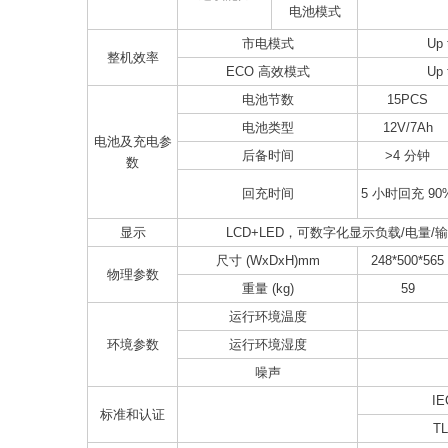
电池模式
市电模式
Up 
整机效率
ECO 高效模式
Up 
电池节数
15PCS
电池类型
12V/7Ah
电池及充电参
后备时间
>4 分钟
数
回充时间
5 小时回充 90
显示
LCD+LED，可数字化显示负载/电量
尺寸 (WxDxH)mm
248*500*565
物理参数
重量 (kg)
59
运行环境温度
环境参数
运行环境湿度
噪声
IE
标准和认证
T