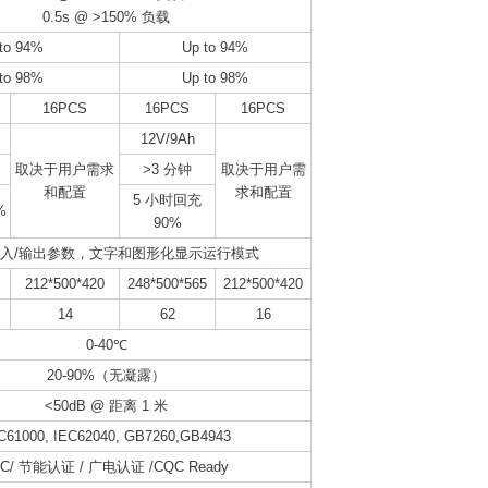
0.5s @ >150% 负载
to 94%
Up to 94%
to 98%
Up to 98%
16PCS
16PCS
16PCS
12V/9Ah
取决于用户需求
>3 分钟
取决于用户需
和配置
求和配置
5 小时回充
%
90%
/输入/输出参数，文字和图形化显示运行模式
212*500*420
248*500*565
212*500*420
14
62
16
0-40℃
20-90%（无凝露）
<50dB @ 距离 1 米
C61000, IEC62040, GB7260,GB4943
LC/ 节能认证 / 广电认证 /CQC Ready