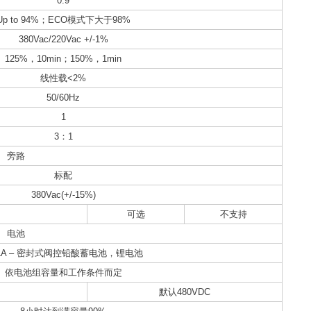
0.9
Up to 94%；ECO模式下大于98%
380Vac/220Vac +/-1%
125%，10min；150%，1min
线性载<2%
50/60Hz
1
3：1
旁路
标配
380Vac(+/-15%)
可选
不支持
电池
LA – 密封式阀控铅酸蓄电池，锂电池
依电池组容量和工作条件而定
默认480VDC