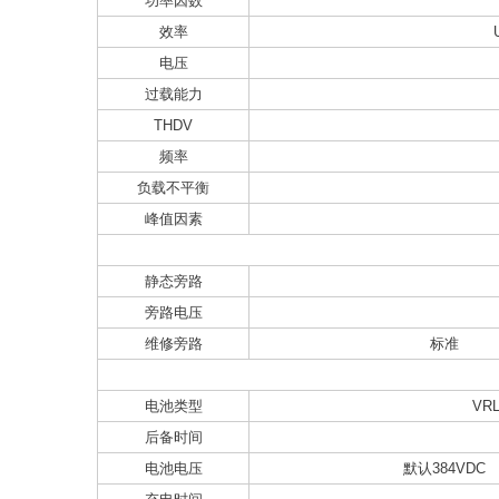
功率因数
效率
电压
过载能力
THDV
频率
负载不平衡
峰值因素
静态旁路
旁路电压
维修旁路
标准
电池类型
VR
后备时间
电池电压
默认384VDC