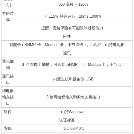
300 毫秒 > 125%
式 )
旁路过
< 115% 持续运行 , 10ms 1000%
载
提醒 : 旁路保险有可能限制过载能力 !
附件
智能卡 ( SNMP 卡，Modbus 卡，干节点卡 )，并机柜，山特电池柜
通讯
通讯插
3 个智能卡插槽，可选装 SNMP 卡，Modbus卡，干节点卡
槽
通讯接
内置主机和设备型 USB
口
继电器
输入接
5 路可编程输入和紧急关机接口
口
软件
山特Winpower
认证标准
安规
IEC 62040-1