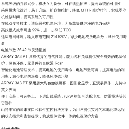
系统等级的并联冗余，模块互为备份，可在线热插拔，提高系统的可用性
采用模块化设计，易于升级、扩容和维护，降低 MTTR 维护时间，实现零停
机检修时间，提高系统的可用性
在线双变换技术，适应恶劣电网环境，为负载提供纯净的电力保护
高效模式效率可达 99%，进一步降低 TCO
适应电网环境，输入市电范围 214-520V，减少电池充放电次数，延长使用寿
命
电池节数 36-42 节灵活配置
ARRAY 3A3 PT 具有优异的电气性能，能为各种负载提供安全有效的电源保
护，绿色环保，元器件符合欧盟 Rosh
智能化电池管理技术，提高电池的使用寿命，电池节数可调，提高电池的利
用率，减少电池的浪费，降低环境铅污染
ARRAY 3A3 PT 采用超大彩色触摸屏幕，图形化显示，直观易操作，支持中
英文界面
便于安装，可选择上、下进出线系统 ,75kW 框架可选配电盘、防雷模块等其
它选件
山特丰富的通讯接口和软件监控解决方案，为用户提供实时的本地化或远程
的状态指示和告警提示，构成硬件软件一体的电源保护方案