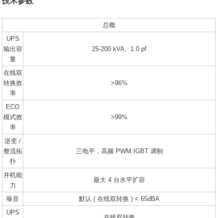
技术参数
总概
UPS
输出容
25-200 kVA, 1.0 pf
量
在线双
转换效
>96%
率
ECO
模式效
>99%
率
逆变 /
整流拓
三电平，高频 PWM IGBT 调制
扑
并机能
最大 4 台水平扩容
力
噪音
默认 ( 在线双转换 ) < 65dBA
UPS
在线双转换