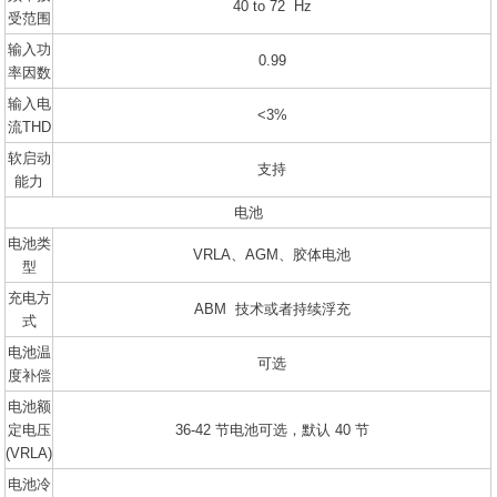
40 to 72 Hz
受范围
输入功
0.99
率因数
输入电
<3%
流THD
软启动
支持
能力
电池
电池类
VRLA、AGM、胶体电池
型
充电方
ABM 技术或者持续浮充
式
电池温
可选
度补偿
电池额
定电压
36-42 节电池可选，默认 40 节
(VRLA)
电池冷