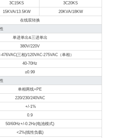
3C15KS
3C20KS
15KVA/13.5KW
20KVA/18KW
在线双转换
性
单进单出&三进单出
380V/220V
C-476VAC(三相)/120VAC-275VAC（单相）
40-70Hz
≥0.99
性
单相两线+PE
220/230/240VAC
+/-1%
0.9
50/60Hz+/-0.2Hz(电池模式)
<2%(线性负载)