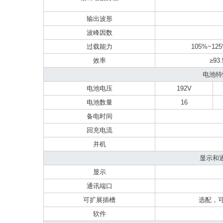
输出波形
波峰因数
过载能力
105%~12
效率
≥9
电池特
电池电压
192V
电池数量
16
备电时间
回充电流
并机
显示和
显示
通讯端口
可扩展插槽
选配，可
软件