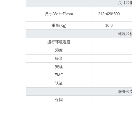
尺寸和
尺寸(W*H*D)mm
212*420*500
重量(Kg)
16.9
环境和
运行环境温度
湿度
噪音
安规
EMC
认证
服务和
保固