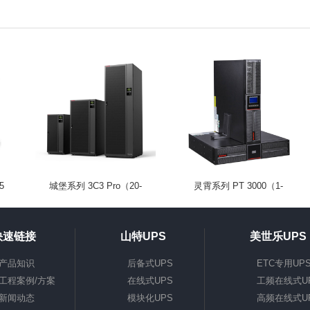
5
城堡系列 3C3 Pro（20-
灵霄系列 PT 3000（1-
200kVA）
20kVA）
快速链接
山特UPS
美世乐UPS
产品知识
后备式UPS
ETC专用UP
工程案例/方案
在线式UPS
工频在线式U
新闻动态
模块化UPS
高频在线式U