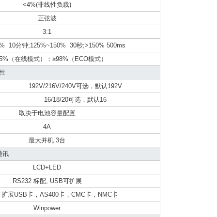
<4%(非线性负载)
正弦波
3:1
5% 10分钟;125%~150% 30秒;>150% 500ms
3.5%（在线模式）；≥98%（ECO模式）
性
192V/216V/240V可选，默认192V
16/18/20可选，默认16
取决于电池容量配置
4A
最大并机 3台
通讯
LCD+LED
RS232 标配, USB可扩展
扩展USB卡，AS400卡，CMC卡，NMC卡
Winpower