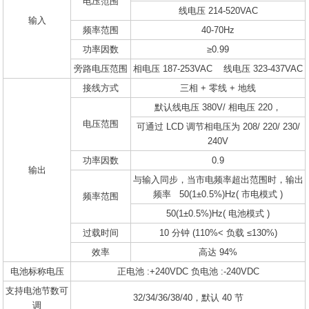
电压范围
线电压 214-520VAC
输入
频率范围
40-70Hz
功率因数
≥0.99
旁路电压范围
相电压 187-253VAC 线电压 323-437VAC
接线方式
三相 + 零线 + 地线
默认线电压 380V/ 相电压 220，
电压范围
可通过 LCD 调节相电压为 208/ 220/ 230/
240V
功率因数
0.9
输出
与输入同步，当市电频率超出范围时，输出
频率 50(1±0.5%)Hz( 市电模式 )
频率范围
50(1±0.5%)Hz( 电池模式 )
过载时间
10 分钟 (110%< 负载 ≤130%)
效率
高达 94%
电池标称电压
正电池 :+240VDC 负电池 :-240VDC
支持电池节数可
32/34/36/38/40，默认 40 节
调