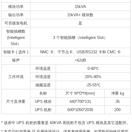
模块功率
15kVA
输出功率
15kVA× 模块数
可否接发电机
是
智能插槽数
(Intelligent
3 个智能插槽（Intelligent Slot）
Slot）
智能卡 ( 选件 )
NMC 卡、干节点卡、USB/RS232 卡和 CMC 卡
噪声
<62dB
环境温度
0-40℃
工作环境
环境湿度
20%-90%
储藏温度
-25-55℃
名称
尺寸 W*D*H(mm)
净重 kg
尺寸及净重
UPS 模块
440*700*131
35
UPS 机柜
600*1050*2030
200
* 该表中 UPS 机柜的重量是 60KVA 系统柜不包含 UPS 模块及其它选配件。
* 本产品针对普遍 IT 应用环境设计，请参考使用手册，如需购买特殊应用产