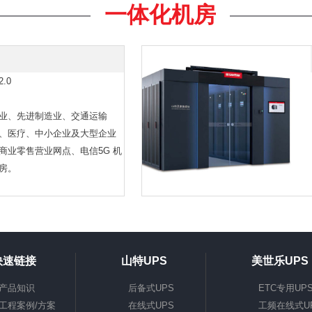
一体化机房
.0
业、先进制造业、交通运输
、医疗、中小企业及大型企业
商业零售营业网点、电信5G 机
房。
快速链接
山特UPS
美世乐UPS
产品知识
后备式UPS
ETC专用UP
工程案例/方案
在线式UPS
工频在线式U