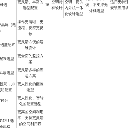
更灵活、丰富的
空调特
空调，提供
适用更特
 可选
16
调，不支持无
选型配置
有设计
内外机一体
安装应用
外机选型
化设计选型
操作更清晰、更
寸液晶屏（电
流程，反应更灵
）
敏
更灵活方便的运
P 选型配置
维设计
更全面的监控方
配置选型
案
更灵活多样的应
风扇选型
急方案
D 照明，排
更人性化的配置
照明配置
选型
更人性化、智能
灯设计
化的配置选型
更高的空间利用
率，支持更灵活
0*42U 选
的空间利用设
他规格