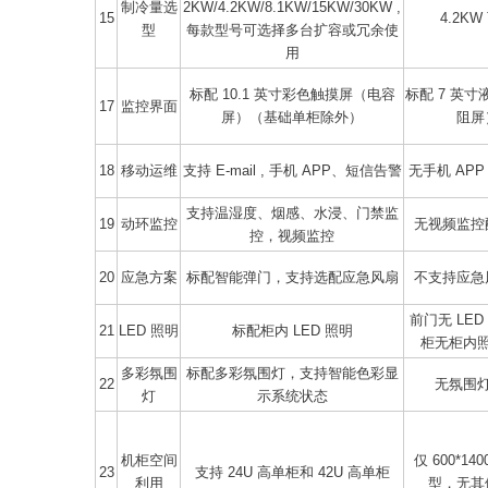
制冷量选
2KW/4.2KW/8.1KW/15KW/30KW ,
15
4.2KW
型
每款型号可选择多台扩容或冗余使
用
标配 10.1 英寸彩色触摸屏（电容
标配 7 英
17
监控界面
屏）（基础单柜除外）
阻屏
18
移动运维
支持 E-mail , 手机 APP、短信告警
无手机 AP
支持温湿度、烟感、水浸、门禁监
19
动环监控
无视频监控
控，视频监控
20
应急方案
标配智能弹门，支持选配应急风扇
不支持应急
前门无 LE
21
LED 照明
标配柜内 LED 照明
柜无柜内
多彩氛围
标配多彩氛围灯，支持智能色彩显
22
无氛围
灯
示系统状态
机柜空间
仅 600*140
23
支持 24U 高单柜和 42U 高单柜
利用
型，无其