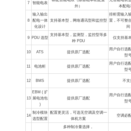
7
智能电表
外）
本配电
输入输出
排柜需输入
8
配电一体
支持基本型，网络通讯型和监控型
置，不可整
化设计
间
支持基本型，监测型，监控型等多
9
PDU 选型
仅支持基
种 PDU
用户自行选
10
ATS
提供原厂选配
型
用户自行选
11
电池柜
提供原厂选配
型
12
BMS
提供原厂选配
不支
EBM ( 扩
用户自行选
13
展电池包
提供原厂选配
型
)
制冷模块
配置更灵活，可选无空调及空调一
14
空调必
选型配置
体机方案
多种制冷量选择，