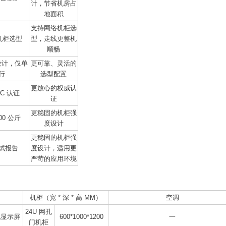
计，节省机房占
地面积
支持网络机柜选
宽机柜选型
型，走线更整机
顺畅
设计，仅单
更可靠、灵活的
行
选型配置
更放心的权威认
C 认证
证
更稳固的机柜强
00 公斤
度设计
更稳固的机柜强
试报告
度设计，适用更
严苛的应用环境
机柜（宽 * 深 * 高 MM）
空调
24U 网孔
地显示屏
600*1000*1200
一
门机柜