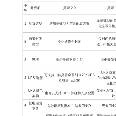
序
升级项
灵聚 2.0
灵聚 1
号
无基础型配
1
配置选型
增加基础型无空调配置方案
无空调外机
通道封闭
仅封闭热通
2
冷热通道全封闭
类型
道，排柜无
3
PUE
排柜最低支持 1.34
排柜最低支持
UPS 仅
可支持山特灵霄全系列 3-20KUPS
4
UPS 选型
Rack3/6k
及城堡 rack3K
选配
UPS 供电
仅单机配置
5
也可以支持 UPS 并机和冗余配置
架构
计
配电输出
6
每款配置均配有 1 路备用支路
无备用支
支路
标配智能电表（除基础单柜配置
无智能电表