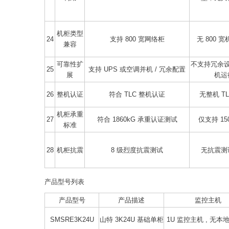
机柜类型
24
支持 800 宽网络柜
无 800 
兼容
可靠性扩
不支持冗余
25
支持 UPS 或空调并机 / 冗余配置
展
机运
26
整机认证
符合 TLC 整机认证
无整机 TL
机柜承重
27
符合 1860kG 承重认证测试
仅支持 15
标准
28
机柜抗震
8 级烈度抗震测试
无抗震测
产品型号列表
产品型号
产品描述
监控主机
SMSRE3K24U
山特 3K24U 基础单柜
1U 监控主机 , 无本