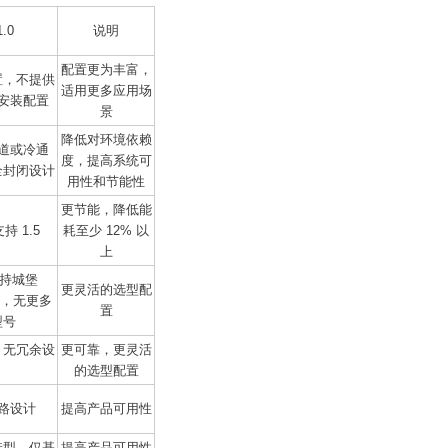
.0
说明
配置更为丰富，
置，不提供
适用更多应用场
安装配置
景
降低对环境依赖
道或冷通
度，提高系统可
全封闭设计
用性和节能性
更节能，降低能
 1.5
耗至少 12% 以
上
支持城堡
更灵活的选型配
VA，无更多
置
型号
，无冗余设
更可靠，更灵活
的选型配置
路设计
提高产品可用性
选型，仅基
提高产品可用性