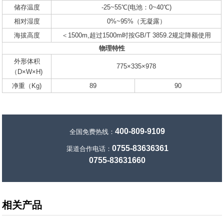
储存温度
-25~55℃(电池：0~40℃)
相对湿度
0%~95%（无凝露）
海拔高度
＜1500m,超过1500m时按GB/T 3859.2规定降额使用
物理特性
外形体积
775×335×978
（D×W×H)
净重（Kg)
89
90
400-809-9109
全国免费热线：
0755-83636361
渠道合作电话：
0755-83631660
相关产品