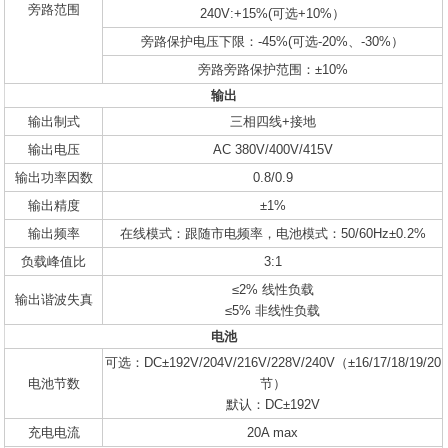
旁路范围
240V:+15%(可选+10%）
旁路保护电压下限：-45%(可选-20%、-30%）
旁路旁路保护范围：±10%
输出
输出制式
三相四线+接地
输出电压
AC 380V/400V/415V
输出功率因数
0.8/0.9
输出精度
±1%
输出频率
在线模式：跟随市电频率，电池模式：50/60Hz±0.2%
负载峰值比
3:1
≤2% 线性负载
输出谐波失真
≤5% 非线性负载
电池
可选：DC±192V/204V/216V/228V/240V（±16/17/18/19/20
电池节数
节）
默认：DC±192V
充电电流
20A max