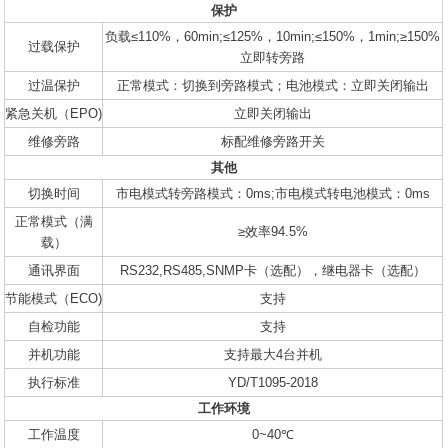
保护
负载≤110%，60min;≤125%，10min;≤150%，1min;≥150%
过载保护
立即转旁路
过温保护
正常模式：切换到旁路模式；电池模式：立即关闭输出
紧急关机（EPO)
立即关闭输出
维修旁路
标配维修旁路开关
其他
切换时间
市电模式转旁路模式：0ms;市电模式转电池模式：0ms
正常模式（满
≥效率94.5%
载）
通讯界面
RS232,RS485,SNMP卡（选配），继电器卡（选配）
节能模式（ECO)
支持
自检功能
支持
并机功能
支持最大4台并机
执行标准
YD/T1095-2018
工作环境
工作温度
0~40℃