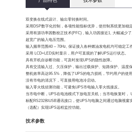
产品特色
技术参数
双变换在线式设计、输出零转换时间。
采用DSP数字化控制，各项性能指标优异，使控制系统更加稳
采用有源功率因数校正技术(PFC) , 输入功因接近1, 大幅减
超宽广的输入电压范围。
输入频率范围40 – 70Hz, 保证接入各种燃油发电机均可稳定工
采用 LCD+LED实时显示，用户可直观的了解UPS运行状态。
具有开机自诊断功能，可及时发现UPS的隐性故障。
具有交流输入过、欠压保护，输出过载保护、短路保护、温度
整机效率高达95.5%，降低了UPS的电力损耗，节约用户的使
没有市电的清况下，可直接用电池冷启动。
输入零火线侦测功能，可避免UPS市电输入零火线接反。
当市电中断，UPS在电池模式下放电至关机；当市电恢复时， 
标配RS232和USB通讯接口，使UPS与电脑之间通过电脑视
（选配）实现UPS远程监控功能。
技术参数