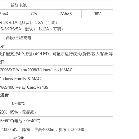
铅酸电池
Ah×4
72V
7Ah×6
96V
-3KR:1A（默认） 1-2A（可调）
-3KRS:5A（默认） 1-12A（可调）
两段/三段充电
显示
位段码，最多能支持4个按键+4个LED，可显示运行模式/负载/输入/输出等
接口
003/XP/Vista/2008/7/Linux/Unix和MAC
indows Famlly & MAC
/AS400 Relay Card/Rs485
境温度
0~40℃
20%~95%（无凝露）
15~60℃(电池：0~40℃)
000m以上降额，最高4000m，参考IEC62040
≤45db