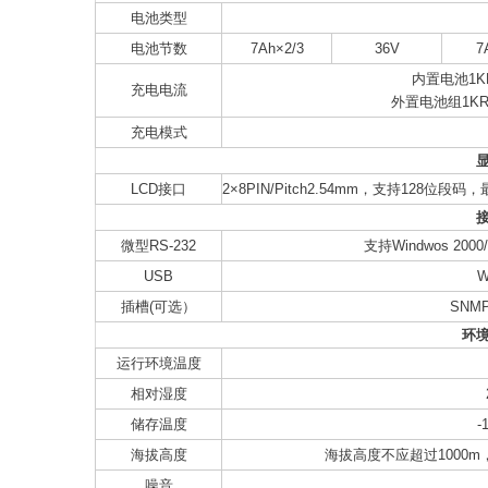
电池类型
电池节数
7Ah×2/3
36V
7
内置电池1KR
充电电流
外置电池组1KRS
充电模式
LCD接口
2×8PIN/Pitch2.54mm，支持128
微型RS-232
支持Windwos 2000/2
USB
W
插槽(可选）
SNMP
环
运行环境温度
相对湿度
储存温度
-
海拔高度
海拔高度不应超过1000m，1
噪音