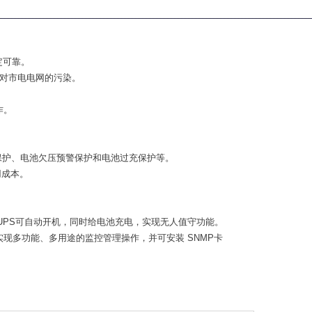
定可靠。
少了对市电电网的污染。
作。
保护、电池欠压预警保护和电池过充保护等。
用成本。
UPS可自动开机，同时给电池充电，实现无人值守功能。
窗实现多功能、多用途的监控管理操作，并可安装 SNMP卡