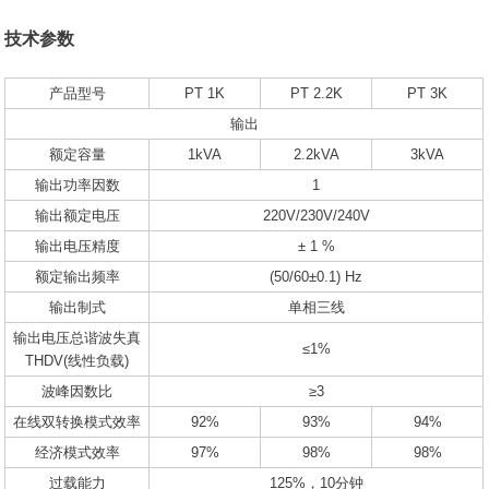
技术参数
产品型号
PT 1K
PT 2.2K
PT 3K
输出
额定容量
1kVA
2.2kVA
3kVA
输出功率因数
1
输出额定电压
220V/230V/240V
输出电压精度
± 1 %
额定输出频率
(50/60±0.1) Hz
输出制式
单相三线
输出电压总谐波失真
≤1%
THDV(线性负载)
波峰因数比
≥3
在线双转换模式效率
92%
93%
94%
经济模式效率
97%
98%
98%
过载能力
125%，10分钟