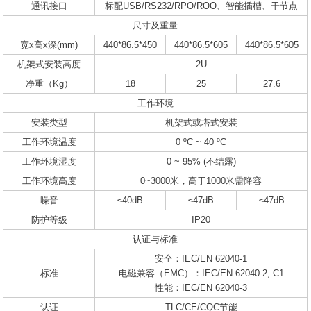
通讯接口
标配USB/RS232/RPO/ROO、智能插槽、干节点
尺寸及重量
宽x高x深(mm)
440*86.5*450
440*86.5*605
440*86.5*605
机架式安装高度
2U
净重（Kg）
18
25
27.6
工作环境
安装类型
机架式或塔式安装
工作环境温度
0 ºC ~ 40 ºC
工作环境湿度
0 ~ 95% (不结露)
工作环境高度
0~3000米，高于1000米需降容
噪音
≤40dB
≤47dB
≤47dB
防护等级
IP20
认证与标准
安全：IEC/EN 62040-1
标准
电磁兼容（EMC）：IEC/EN 62040-2, C1
性能：IEC/EN 62040-3
认证
TLC/CE/CQC节能