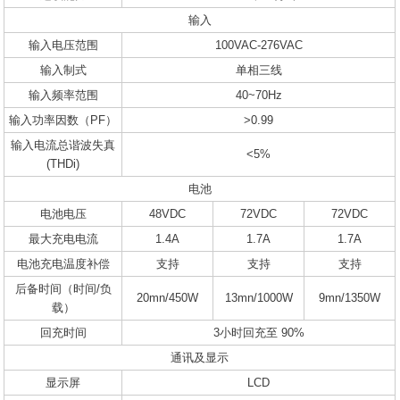
输入
输入电压范围
100VAC-276VAC
输入制式
单相三线
输入频率范围
40~70Hz
输入功率因数（PF）
>0.99
输入电流总谐波失真
<5%
(THDi)
电池
电池电压
48VDC
72VDC
72VDC
最大充电电流
1.4A
1.7A
1.7A
电池充电温度补偿
支持
支持
支持
后备时间（时间/负
20mn/450W
13mn/1000W
9mn/1350W
载）
回充时间
3小时回充至 90%
通讯及显示
显示屏
LCD