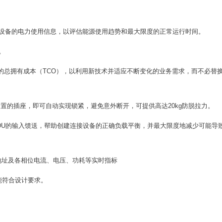
设备的电力使用信息，以评估能源使用趋势和最大限度的正常运行时间。
。
的总拥有成本（TCO），以利用新技术并适应不断变化的业务需求，而不必替
ck装置的插座，即可自动实现锁紧，避免意外断开，可提供高达20kg防脱拉力。
DU的输入馈送，帮助创建连接设备的正确负载平衡，并最大限度地减少可能导
、IP地址及各相位电流、电压、功耗等实时指标
能符合设计要求。
。