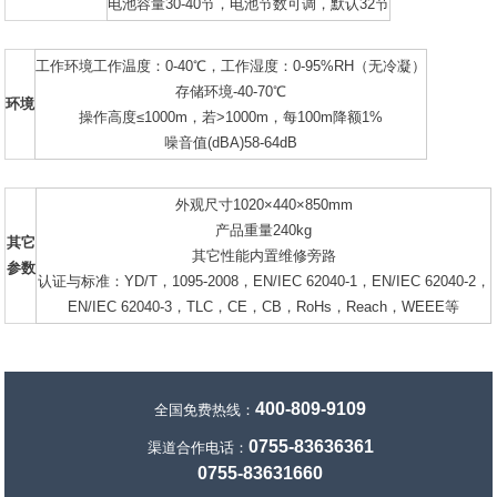
电池容量30-40节，电池节数可调，默认32节
工作环境工作温度：0-40℃，工作湿度：0-95%RH（无冷凝）
存储环境-40-70℃
环境
操作高度≤1000m，若>1000m，每100m降额1%
噪音值(dBA)58-64dB
外观尺寸1020×440×850mm
产品重量240kg
其它
其它性能内置维修旁路
参数
认证与标准：YD/T，1095-2008，EN/IEC 62040-1，EN/IEC 62040-2，
EN/IEC 62040-3，TLC，CE，CB，RoHs，Reach，WEEE等
400-809-9109
全国免费热线：
0755-83636361
渠道合作电话：
0755-83631660