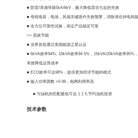
■ 防雷/浪涌等级5kA/6kV，极大降低雷击引起的失效
■ 母线电容，电池，风扇关键器件失效预警，消除潜在掉电风
■ 全方位可靠性试验，保证产品稳定可靠
>> 高效节能
■ 业界首批通过美国能源之星认证
■ 6kVA效率94%, 10kVA效率94.5%，15kVA/20kVA效率95%
有效降低运营成本
■ ECO效率可达98%，提供更加经济节能的模式
■ 输入功率因数 >0.99，电网利用率高
■ 与油机的匹配最低可达 1:1.5,节约油机投资
技术参数