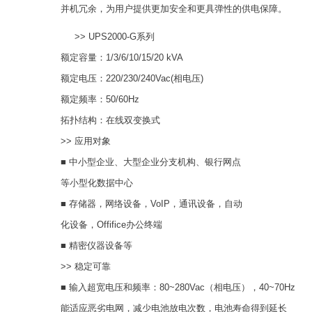
并机冗余，为用户提供更加安全和更具弹性的供电保障。
>> UPS2000-G系列
额定容量：1/3/6/10/15/20 kVA
额定电压：220/230/240Vac(相电压)
额定频率：50/60Hz
拓扑结构：在线双变换式
>> 应用对象
■ 中小型企业、大型企业分支机构、银行网点
等小型化数据中心
■ 存储器，网络设备，VoIP，通讯设备，自动
化设备，Offifice办公终端
■ 精密仪器设备等
>> 稳定可靠
■ 输入超宽电压和频率：80~280Vac（相电压），40~70Hz
能适应恶劣电网，减少电池放电次数，电池寿命得到延长