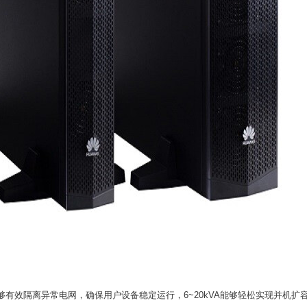
，能够有效隔离异常电网，确保用户设备稳定运行，6~20kVA能够轻松实现并机扩