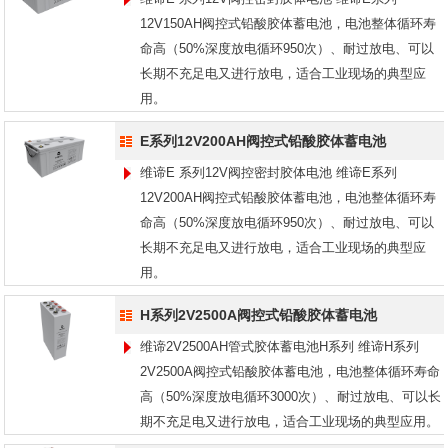
12V150AH阀控式铅酸胶体蓄电池，电池整体循环寿
命高（50%深度放电循环950次）、耐过放电、可以
长期不充足电又进行放电，适合工业现场的典型应
用。
E系列12V200AH阀控式铅酸胶体蓄电池
维谛E 系列12V阀控密封胶体电池 维谛E系列
12V200AH阀控式铅酸胶体蓄电池，电池整体循环寿
命高（50%深度放电循环950次）、耐过放电、可以
长期不充足电又进行放电，适合工业现场的典型应
用。
H系列2V2500A阀控式铅酸胶体蓄电池
维谛2V2500AH管式胶体蓄电池H系列 维谛H系列
2V2500A阀控式铅酸胶体蓄电池，电池整体循环寿命
高（50%深度放电循环3000次）、耐过放电、可以长
期不充足电又进行放电，适合工业现场的典型应用。